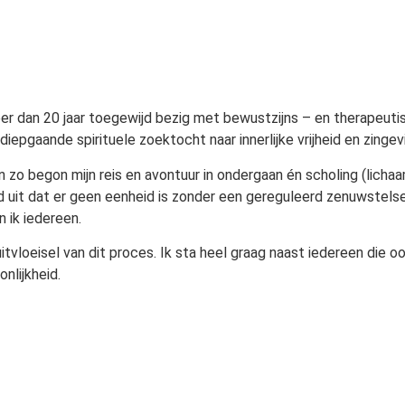
eer dan 20 jaar toegewijd bezig met bewustzijns – en therapeuti
diepgaande spirituele zoektocht naar innerlijke vrijheid en zingev
en zo begon mijn reis en avontuur in ondergaan én scholing (lich
uit dat er geen eenheid is zonder een gereguleerd zenuwstelsel
n ik iedereen.
uitvloeisel van dit proces. Ik sta heel graag naast iedereen die 
nlijkheid.