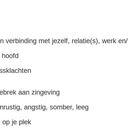
n verbinding met jezelf, relatie(s), werk en
e hoofd​
essklachten
gebrek aan zingeving
onrustig, angstig, somber, leeg
t op je plek