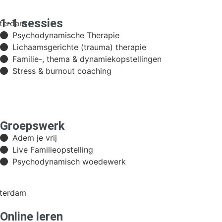
1-1 sessies
terdam
Psychodynamische Therapie
Lichaamsgerichte (trauma) therapie
Familie-, thema & dynamiekopstellingen
Stress & burnout coaching
Groepswerk
Adem je vrij
Live Familieopstelling
Psychodynamisch woedewerk
terdam
Online leren