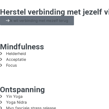
Herstel verbinding met jezelf v
Ik wil verbinding met mezelf terug
Mindfulness
Helderheid
Acceptatie
Focus
Ontspanning
Yin Yoga
Yoga Nidra
Myo fasciale stress release