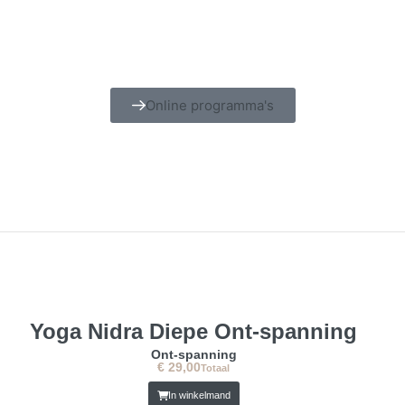
Online programma's
Yoga Nidra Diepe Ont-spanning
Ont-spanning
€
29,00
Totaal
In winkelmand